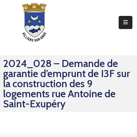
Ma
Mairie
Mon
Quotidien
2024_028 – Demande de
Mes
garantie d’emprunt de I3F sur
Sorties
la construction des 9
Mes
logements rue Antoine de
Démarches
Saint-Exupéry
Contact