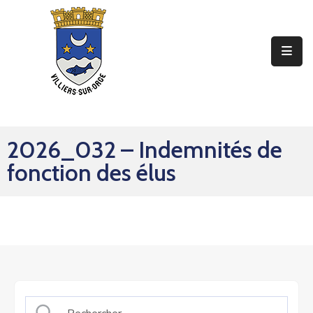
Ma
Mairie
Mon
Quotidien
2026_032 – Indemnités de
Mes
fonction des élus
Sorties
Mes
Démarches
Contact