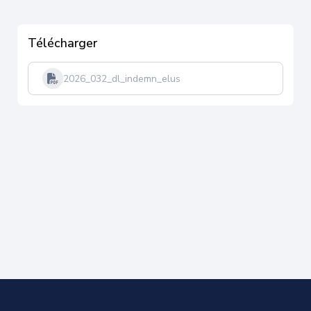
Télécharger
2026_032_dl_indemn_elus