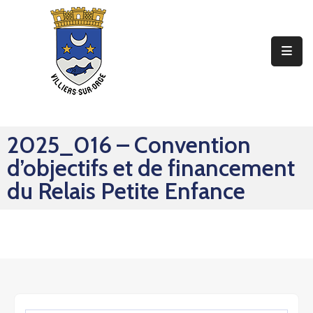
Ma
Mairie
Mon
Quotidien
2025_016 – Convention
Mes
d’objectifs et de financement
Sorties
du Relais Petite Enfance
Mes
Démarches
Contact