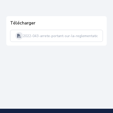
Télécharger
2022-043-arrete-portant-sur-la-reglementation-de-la-c