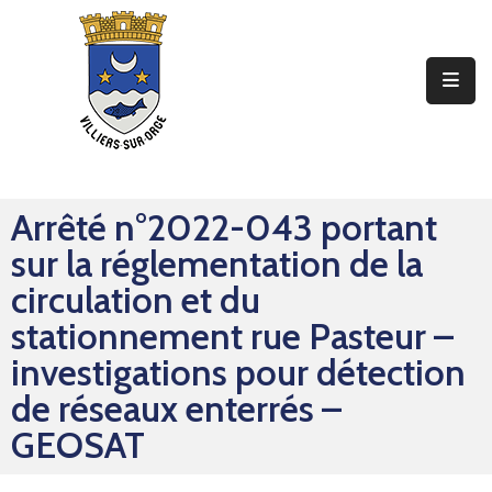
Ma
Mairie
Mon
Quotidien
Arrêté n°2022-043 portant
Mes
sur la réglementation de la
Sorties
circulation et du
Mes
stationnement rue Pasteur –
Démarches
investigations pour détection
de réseaux enterrés –
Contact
GEOSAT