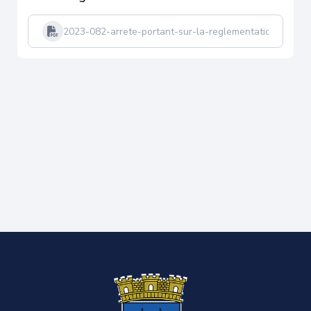
2023-082-arrete-portant-sur-la-reglementation-de-la-