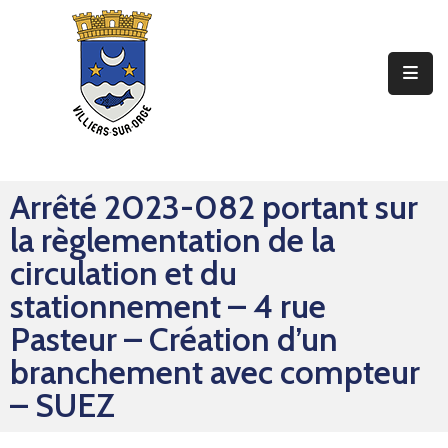
Ma
Mairie
Mon
Quotidien
Arrêté 2023-082 portant sur
Mes
la règlementation de la
Sorties
circulation et du
Mes
stationnement – 4 rue
Démarches
Pasteur – Création d’un
branchement avec compteur
Contact
– SUEZ