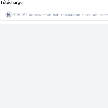
Télécharger
2026_032_dc-convention_frais_restauration_classe-ulis-noza