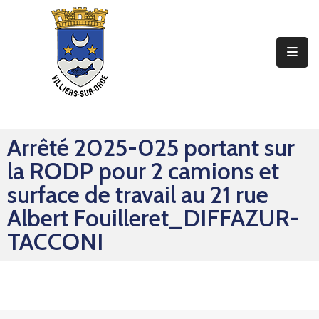
Ma
Mairie
Mon
Quotidien
Arrêté 2025-025 portant sur
Mes
la RODP pour 2 camions et
Sorties
surface de travail au 21 rue
Mes
Albert Fouilleret_DIFFAZUR-
Démarches
TACCONI
Contact