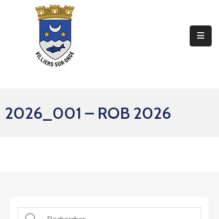
Ma
Mairie
Mon
Quotidien
2026_001 – ROB 2026
Mes
Sorties
Mes
Démarches
Contact