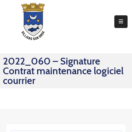
Ma
Mairie
Mon
Quotidien
2022_060 – Signature
Mes
Contrat maintenance logiciel
Sorties
courrier
Mes
Démarches
Contact