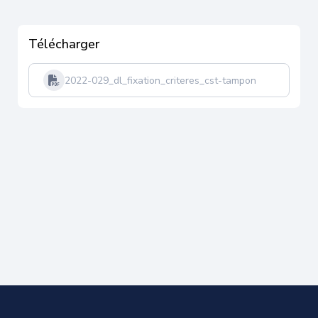
Télécharger
2022-029_dl_fixation_criteres_cst-tampon