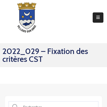
Ma
Mairie
Mon
Quotidien
2022_029 – Fixation des
Mes
critères CST
Sorties
Mes
Démarches
Contact