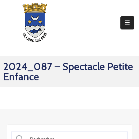
Ma
Mairie
Mon
Quotidien
2024_087 – Spectacle Petite
Mes
Enfance
Sorties
Mes
Démarches
Contact