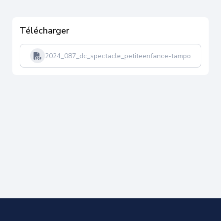
Télécharger
2024_087_dc_spectacle_petiteenfance-tampon