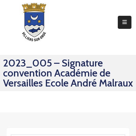
Ma
Mairie
Mon
Quotidien
2023_005 – Signature
Mes
convention Académie de
Sorties
Versailles Ecole André Malraux
Mes
Démarches
Contact