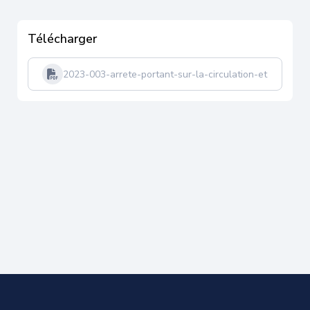
Télécharger
2023-003-arrete-portant-sur-la-circulation-et-statio