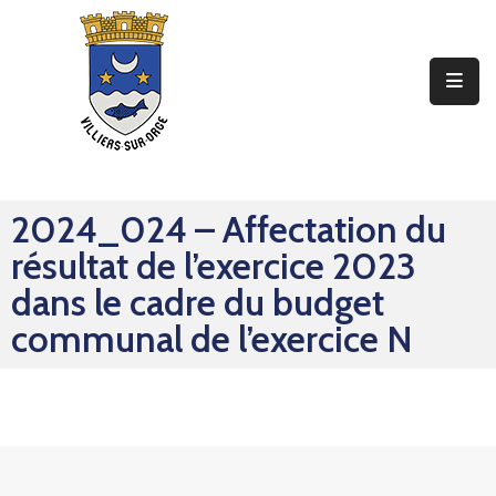
Ma
Mairie
Mon
Quotidien
2024_024 – Affectation du
Mes
résultat de l’exercice 2023
Sorties
dans le cadre du budget
Mes
communal de l’exercice N
Démarches
Contact