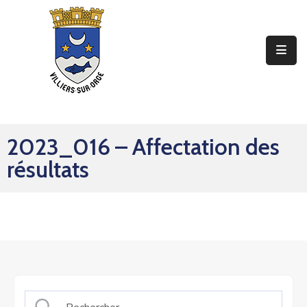
Ma
Mairie
Mon
Quotidien
2023_016 – Affectation des
Mes
résultats
Sorties
Mes
Démarches
Contact