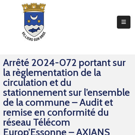
Ma
Mairie
Mon
Quotidien
Arrêté 2024-072 portant sur
Mes
la règlementation de la
Sorties
circulation et du
Mes
stationnement sur l’ensemble
Démarches
de la commune – Audit et
remise en conformité du
Contact
réseau Télécom
Europ’Essonne – AXIANS