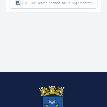
2023-001-arrete-portant-sur-la-reglementation-de-la-