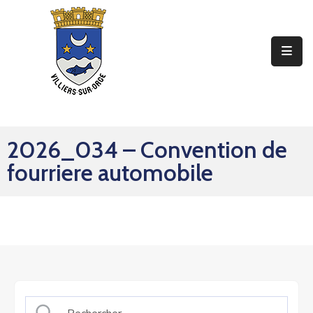
Ma
Mairie
Mon
Quotidien
2026_034 – Convention de
Mes
fourriere automobile
Sorties
Mes
Démarches
Contact