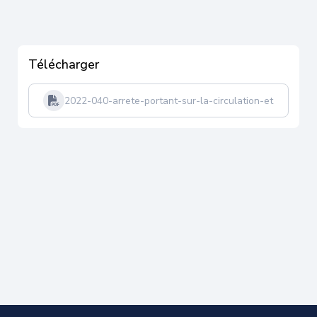
Télécharger
2022-040-arrete-portant-sur-la-circulation-et-statio