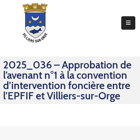
Ma
Mairie
Mon
Quotidien
2025_036 – Approbation de
Mes
l’avenant n°1 à la convention
Sorties
d’intervention foncière entre
Mes
l’EPFIF et Villiers-sur-Orge
Démarches
Contact