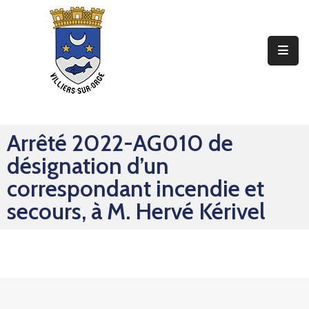
Ma
Mairie
Mon
Quotidien
Arrêté 2022-AG010 de
Mes
désignation d’un
Sorties
correspondant incendie et
Mes
secours, à M. Hervé Kérivel
Démarches
Contact