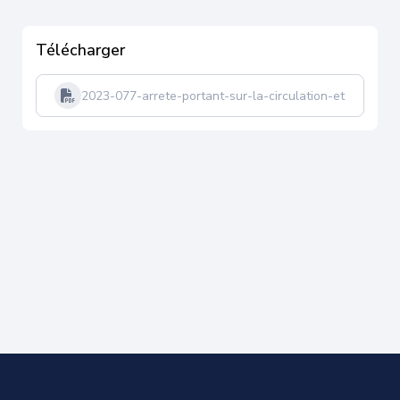
Télécharger
2023-077-arrete-portant-sur-la-circulation-et-statio