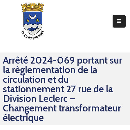
Ma
Mairie
Mon
Quotidien
Arrêté 2024-069 portant sur
Mes
la règlementation de la
Sorties
circulation et du
Mes
stationnement 27 rue de la
Démarches
Division Leclerc –
Changement transformateur
Contact
électrique