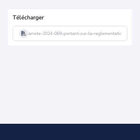
Télécharger
arrete-2024-069-portant-sur-la-reglementation-de-la-c