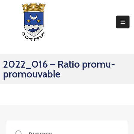
Ma
Mairie
Mon
Quotidien
2022_016 – Ratio promu-
Mes
promouvable
Sorties
Mes
Démarches
Contact