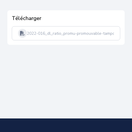
Télécharger
2022-016_dl_ratio_promu-promouvable-tampon-2