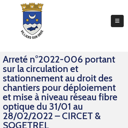
Ma
Mairie
Mon
Quotidien
Arreté n°2022-006 portant
Mes
sur la circulation et
Sorties
stationnement au droit des
Mes
chantiers pour déploiement
Démarches
et mise à niveau réseau fibre
optique du 31/01 au
Contact
28/02/2022 – CIRCET &
SOGETREL