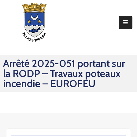
Ma
Mairie
Mon
Quotidien
Arrêté 2025-051 portant sur
Mes
la RODP – Travaux poteaux
Sorties
incendie – EUROFEU
Mes
Démarches
Contact