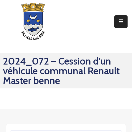
Ma
Mairie
Mon
Quotidien
2024_072 – Cession d’un
Mes
véhicule communal Renault
Sorties
Master benne
Mes
Démarches
Contact