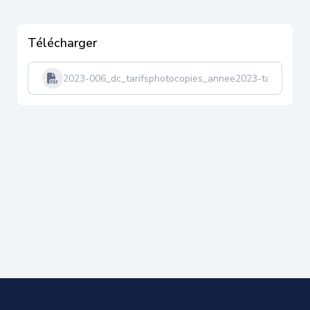
Télécharger
2023-006_dc_tarifsphotocopies_annee2023-tampon