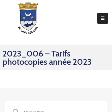
Ma
Mairie
Mon
Quotidien
2023_006 – Tarifs
Mes
photocopies année 2023
Sorties
Mes
Démarches
Contact