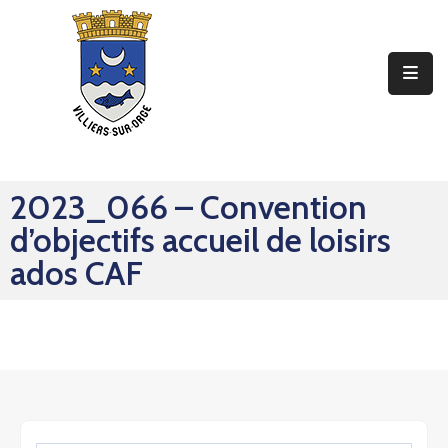
Ma
Mairie
Mon
Quotidien
2023_066 – Convention
Mes
d’objectifs accueil de loisirs
Sorties
ados CAF
Mes
Démarches
Contact