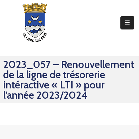
Ma
Mairie
Mon
Quotidien
2023_057 – Renouvellement
Mes
de la ligne de trésorerie
Sorties
intéractive « LTI » pour
Mes
l’année 2023/2024
Démarches
Contact