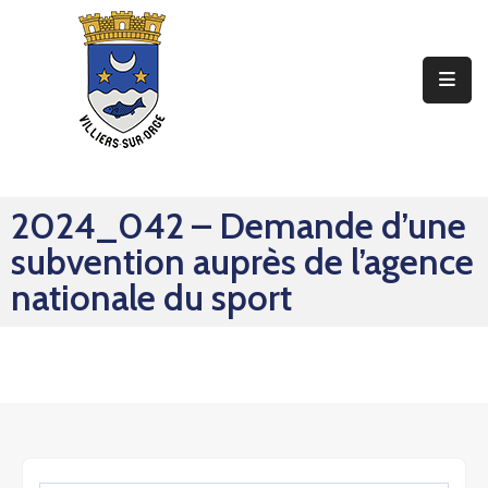
Ma
Mairie
Mon
Quotidien
2024_042 – Demande d’une
Mes
subvention auprès de l’agence
Sorties
nationale du sport
Mes
Démarches
Contact