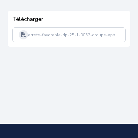
Télécharger
arrete-favorable-dp-25-1-0032-groupe-apb