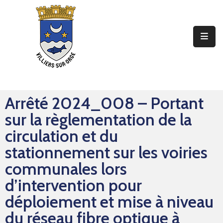
Ma
Mairie
Mon
Quotidien
Arrêté 2024_008 – Portant
Mes
sur la règlementation de la
Sorties
circulation et du
Mes
stationnement sur les voiries
Démarches
communales lors
d’intervention pour
Contact
déploiement et mise à niveau
du réseau fibre optique à