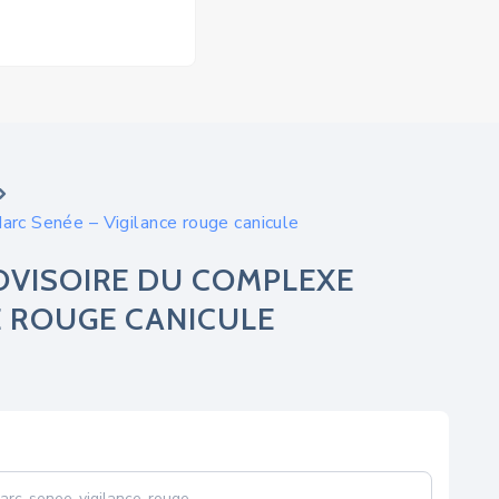
rc Senée – Vigilance rouge canicule
OVISOIRE DU COMPLEXE
E ROUGE CANICULE
arc-senee-vigilance-rouge