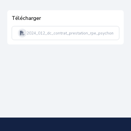
Télécharger
2024_012_dc_contrat_prestation_rpe_psychomotricien