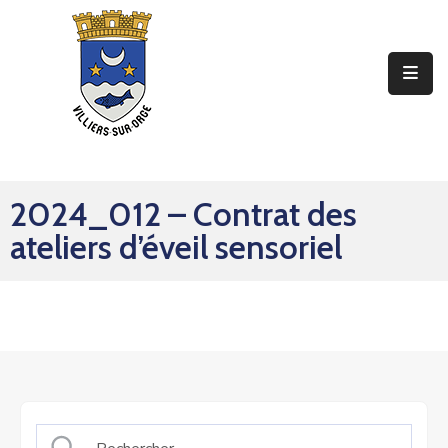
Ma
Mairie
Mon
Quotidien
2024_012 – Contrat des
Mes
ateliers d’éveil sensoriel
Sorties
Mes
Démarches
Contact