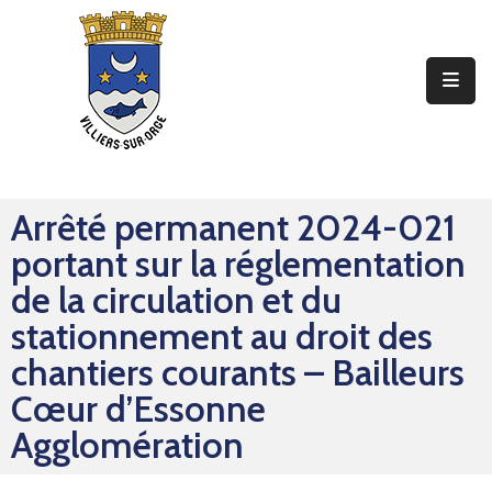
Ma
Mairie
Mon
Quotidien
Arrêté permanent 2024-021
Mes
portant sur la réglementation
Sorties
de la circulation et du
Mes
stationnement au droit des
Démarches
chantiers courants – Bailleurs
Cœur d’Essonne
Contact
Agglomération