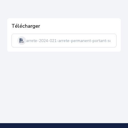
Télécharger
arrete-2024-021-arrete-permanent-portant-sur-la-regl