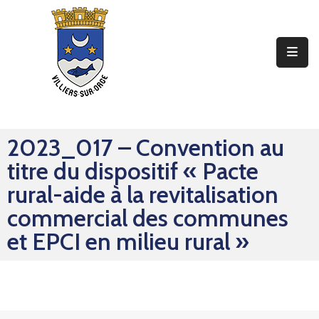
Ma
Mairie
Mon
Quotidien
2023_017 – Convention au
Mes
titre du dispositif « Pacte
Sorties
rural-aide à la revitalisation
Mes
commercial des communes
Démarches
et EPCI en milieu rural »
Contact