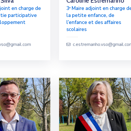
 Silva
Caroline Estremanho
joint en charge de
3ᵉ Maire adjoint en charge d
tie participative
la petite enfance, de
eloppement
l’enfance et des affaires
scolaires
a.vso@gmail.com
c.estremanho.vso@gmail.co