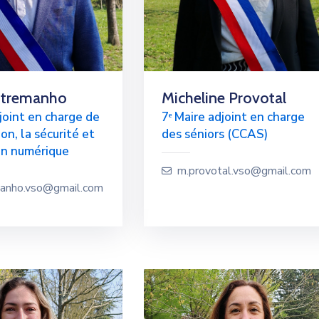
stremanho
Micheline Provotal
joint en charge de
7ᵉ Maire adjoint en charge
on, la sécurité et
des séniors (CCAS)
ion numérique
m.provotal.vso@gmail.com
manho.vso@gmail.com