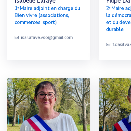
Isabelle Lafaye
Filipe Da
1ᵉ Maire adjoint en charge du
2ᵉ Maire ad
Bien vivre (associations,
la démocra
commerces, sport)
et du dév
durable
isa.lafaye.vso@gmail.com
f.dasilv