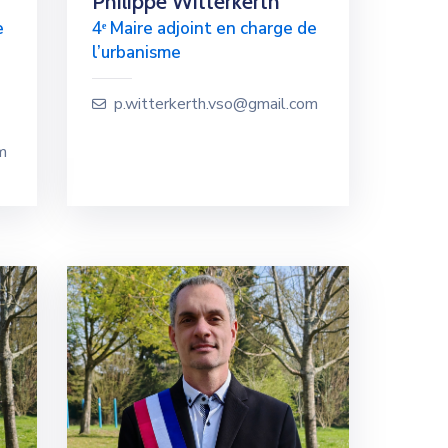
Philippe Witterkerth
e
4ᵉ Maire adjoint en charge de
l’urbanisme
p.witterkerth.vso@gmail.com
m