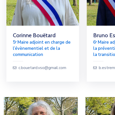
Corinne Bouëtard
Bruno E
5ᵉ Maire adjoint en charge de
6ᵉ Maire ad
l’évènementiel et de la
la préventi
communication
la transit
c.bouetard.vso@gmail.com
b.estre