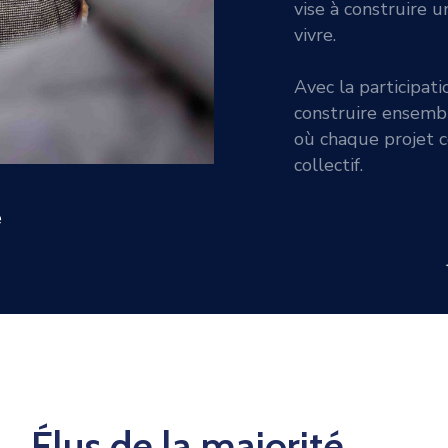
vise à construire u
vivre.
Avec la participati
construire ensemble
où chaque projet 
collectif.
e
Élus de la majorité