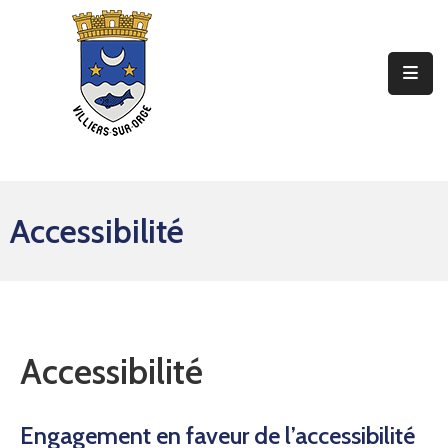
Ma
Mairie
Mon
Quotidien
Accessibilité
Mes
Sorties
Mes
Démarches
Accessibilité
Contact
Engagement en faveur de l’accessibilité