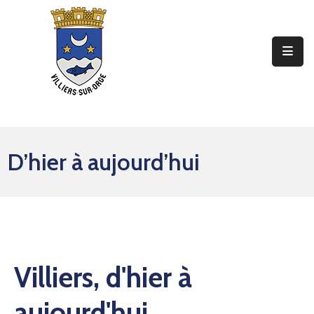
Ma
Mairie
Mon
Quotidien
D’hier à aujourd’hui
Mes
Sorties
Mes
Démarches
Contact
Villiers, d'hier à
aujourd'hui