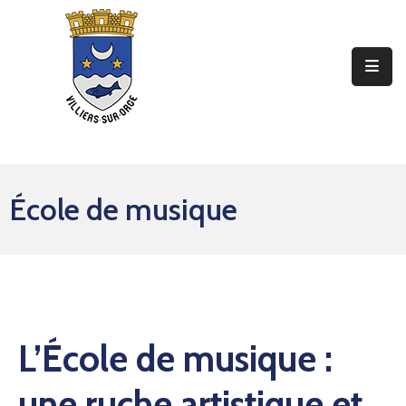
Ma
Mairie
Mon
Quotidien
École de musique
Mes
Sorties
Mes
Démarches
Contact
L’École de musique :
une ruche artistique et