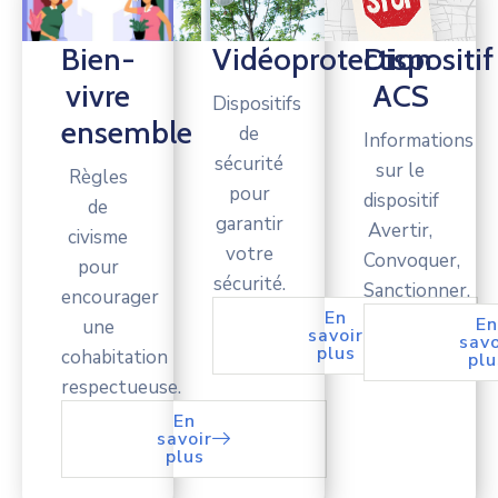
Bien-
Vidéoprotection
Dispositif
vivre
ACS
Dispositifs
ensemble
de
Informations
sécurité
sur le
Règles
pour
dispositif
de
garantir
Avertir,
civisme
votre
Convoquer,
pour
sécurité.
Sanctionner.
encourager
En
En
une
savoir
savo
plus
cohabitation
plu
respectueuse.
En
savoir
plus