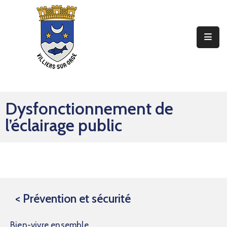
Ma
Mairie
Mon
Quotidien
Dysfonctionnement de
Mes
l’éclairage public
Sorties
Mes
Démarches
Contact
< Prévention et sécurité
Bien-vivre ensemble