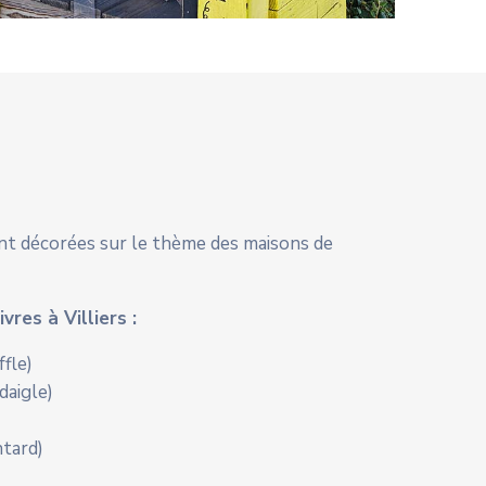
sont décorées sur le thème des maisons de
res à Villiers :
fle)
daigle)
tard)