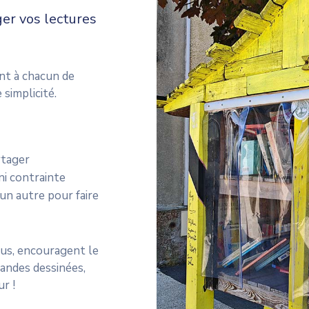
ger vos lectures
ent à chacun de
simplicité.
rtager
 ni contrainte
un autre pour faire
tous, encouragent le
andes dessinées,
r !