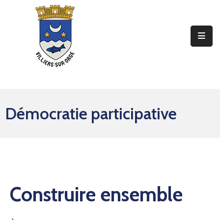
Ma
Mairie
Mon
Quotidien
Démocratie participative
Mes
Sorties
Mes
Démarches
Contact
Construire ensemble