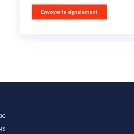
h30
h45