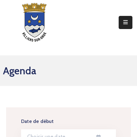
Ma
Mairie
Mon
Quotidien
Agenda
Mes
Sorties
Mes
Démarches
Contact
Date de début