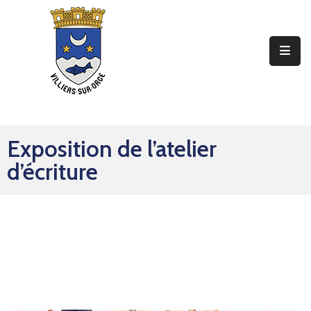
Ma
Mairie
Mon
Quotidien
Exposition de l’atelier
Mes
d’écriture
Sorties
Mes
Démarches
Contact