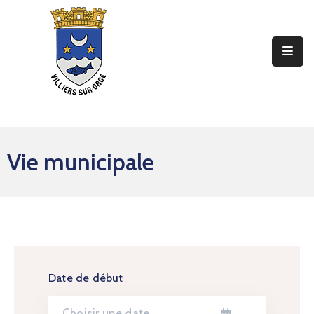
Ma
Mairie
Mon
Quotidien
Vie municipale
Mes
Sorties
Mes
Démarches
Contact
Date de début