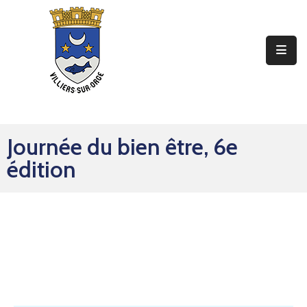
Ma
Mairie
Mon
Quotidien
Journée du bien être, 6e
Mes
édition
Sorties
Mes
Démarches
Contact